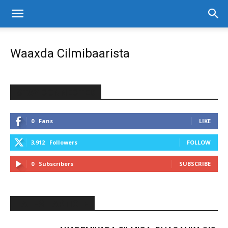
Waaxda Cilmibaarista
STAY CONNECTED
0
Fans
LIKE
3,912
Followers
FOLLOW
0
Subscribers
SUBSCRIBE
LATEST ARTICLE