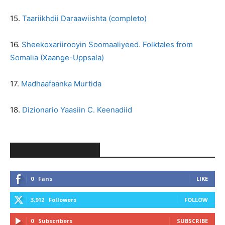
15.
Taariikhdii Daraawiishta (completo)
16.
Sheekoxariirooyin Soomaaliyeed. Folktales from
Somalia (Xaange-Uppsala)
17.
Madhaafaanka Murtida
18.
Dizionario Yaasiin C. Keenadiid
STAY CONNECTED
0
Fans
LIKE
3,912
Followers
FOLLOW
0
Subscribers
SUBSCRIBE