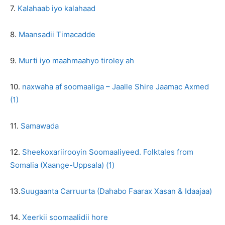
7.
Kalahaab iyo kalahaad
8.
Maansadii Timacadde
9.
Murti iyo maahmaahyo tiroley ah
10.
naxwaha af soomaaliga – Jaalle Shire Jaamac Axmed
(1)
11.
Samawada
12.
Sheekoxariirooyin Soomaaliyeed. Folktales from
Somalia (Xaange-Uppsala) (1)
13.
Suugaanta Carruurta (Dahabo Faarax Xasan & Idaajaa)
14.
Xeerkii soomaalidii hore