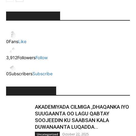
STAY CONNECTED
0
Fans
Like
3,912
Followers
Follow
0
Subscribers
Subscribe
LATEST ARTICLE
AKADEMIYADA CILMIGA ,DHAQANKA IYO
SUUGAANTA OO LAGU QABTAY
SOOJEEDIN KU SAABSAN KALA
DUWANAANTA LUQADDA...
October 22, 2025
Uncategorized