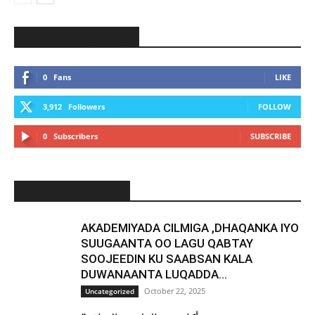
STAY CONNECTED
0
Fans
LIKE
3,912
Followers
FOLLOW
0
Subscribers
SUBSCRIBE
LATEST ARTICLE
AKADEMIYADA CILMIGA ,DHAQANKA IYO
SUUGAANTA OO LAGU QABTAY
SOOJEEDIN KU SAABSAN KALA
DUWANAANTA LUQADDA...
October 22, 2025
Uncategorized